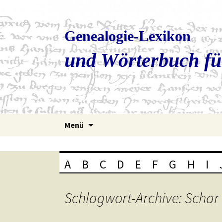
Genealogie-Lexikon
und Wörterbuch fü
Zum
Menü
Inhalt
springen
A
B
C
D
E
F
G
H
I
Schlagwort-Archive: Schar