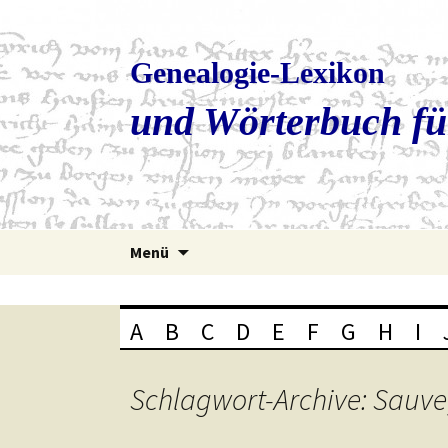
Genealogie-Lexikon
und Wörterbuch fü
Zum
Menü
Inhalt
springen
A
B
C
D
E
F
G
H
I
Schlagwort-Archive: Sauv