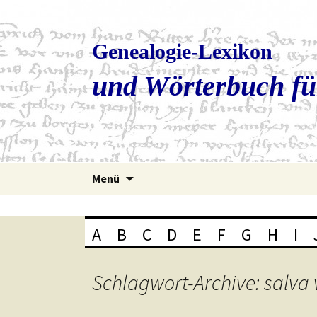
Genealogie-Lexikon
und Wörterbuch fü
Zum
Menü
Inhalt
springen
A
B
C
D
E
F
G
H
I
Schlagwort-Archive: salva 