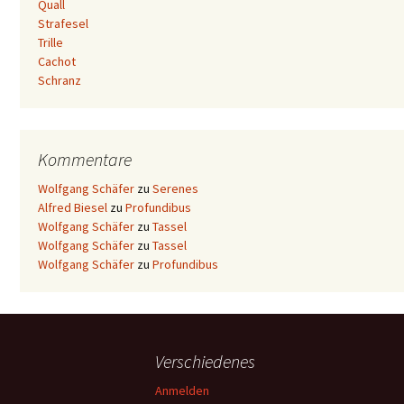
Quall
Strafesel
Trille
Cachot
Schranz
Kommentare
Wolfgang Schäfer
zu
Serenes
Alfred Biesel
zu
Profundibus
Wolfgang Schäfer
zu
Tassel
Wolfgang Schäfer
zu
Tassel
Wolfgang Schäfer
zu
Profundibus
Verschiedenes
Anmelden