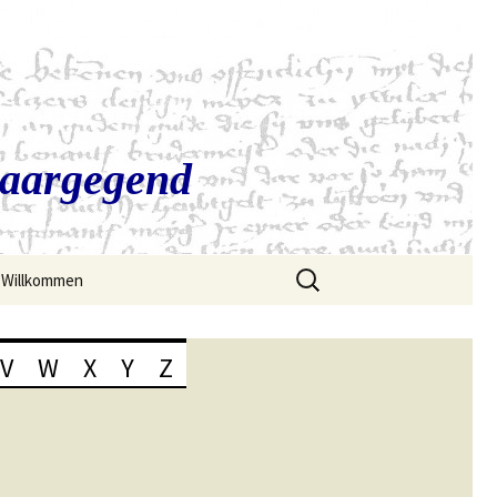
Saargegend
Suchen
Willkommen
nach:
V
W
X
Y
Z