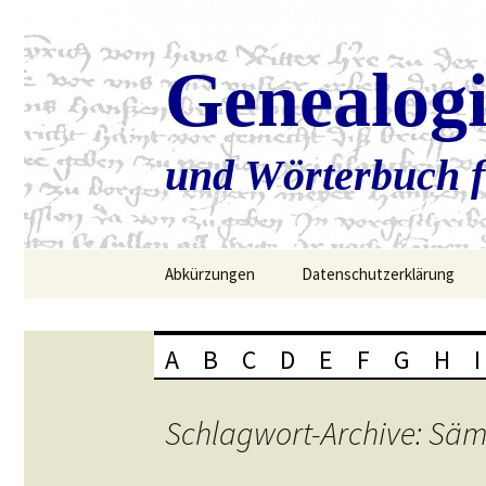
Genealog
und Wörterbuch f
Zum
Abkürzungen
Datenschutzerklärung
Inhalt
springen
A
B
C
D
E
F
G
H
I
Schlagwort-Archive: Säm