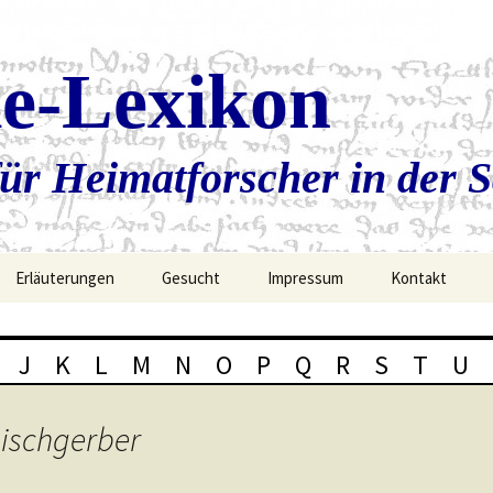
ie-Lexikon
ür Heimatforscher in der 
Erläuterungen
Gesucht
Impressum
Kontakt
J
K
L
M
N
O
P
Q
R
S
T
U
ischgerber