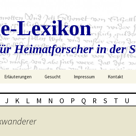
ie-Lexikon
ür Heimatforscher in der 
Erläuterungen
Gesucht
Impressum
Kontakt
J
K
L
M
N
O
P
Q
R
S
T
U
ckwanderer