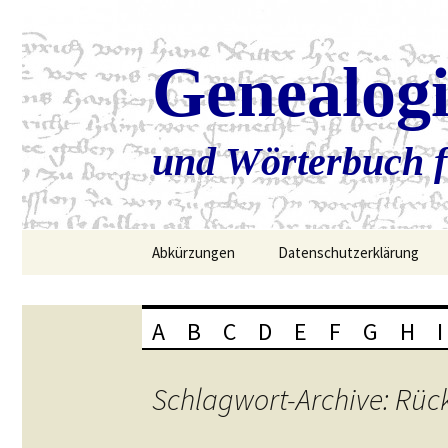
Genealog
und Wörterbuch f
Zum
Abkürzungen
Datenschutzerklärung
Inhalt
springen
A
B
C
D
E
F
G
H
I
Schlagwort-Archive: Rü