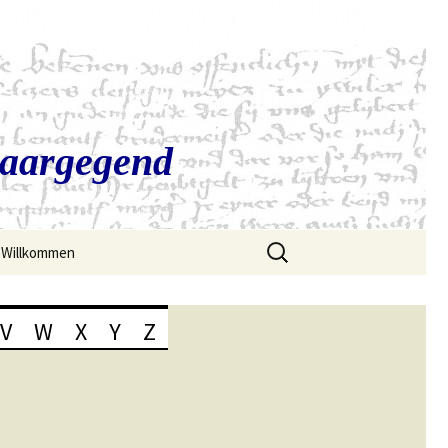
Saargegend
Suchen
Willkommen
nach:
V
W
X
Y
Z