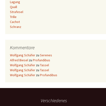
Lagung
Quall
Strafesel
Trille
Cachot
Schranz
Kommentare
Wolfgang Schäfer
zu
Serenes
Alfred Biesel
zu
Profundibus
Wolfgang Schäfer
zu
Tassel
Wolfgang Schäfer
zu
Tassel
Wolfgang Schäfer
zu
Profundibus
Verschiedenes