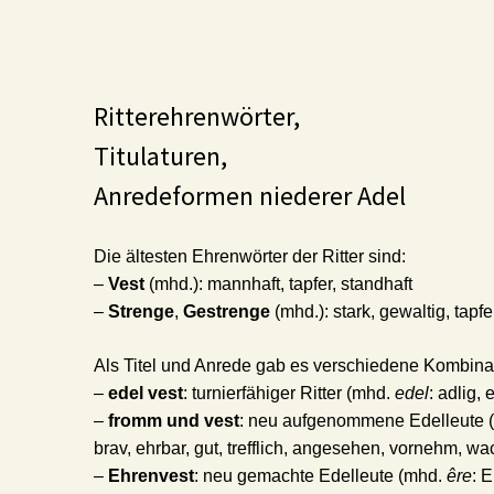
Ritterehrenwörter,
Titulaturen,
Anredeformen niederer Adel
Die ältesten Ehrenwörter der Ritter sind:
–
Vest
(mhd.): mannhaft, tapfer, standhaft
–
Strenge
,
Gestrenge
(mhd.): stark, gewaltig, tapfe
Als Titel und Anrede gab es verschiedene Kombina
–
edel vest
: turnierfähiger Ritter (mhd.
edel
: adlig, 
–
fromm und vest
: neu aufgenommene Edelleute 
brav, ehrbar, gut, trefflich, angesehen, vornehm, wac
–
Ehrenvest
: neu gemachte Edelleute (mhd.
êre
: 