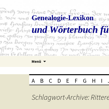
Genealogie-Lexikon
und Wörterbuch fü
Zum
Menü
Inhalt
springen
A
B
C
D
E
F
G
H
I
Schlagwort-Archive: Ritte