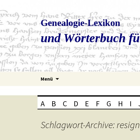
Genealogie-Lexikon
und Wörterbuch fü
Zum
Menü
Inhalt
springen
A
B
C
D
E
F
G
H
I
Schlagwort-Archive: resign