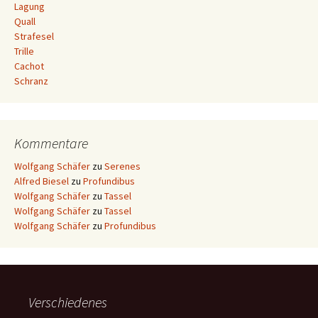
Lagung
Quall
Strafesel
Trille
Cachot
Schranz
Kommentare
Wolfgang Schäfer
zu
Serenes
Alfred Biesel
zu
Profundibus
Wolfgang Schäfer
zu
Tassel
Wolfgang Schäfer
zu
Tassel
Wolfgang Schäfer
zu
Profundibus
Verschiedenes