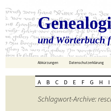
Genealog
und Wörterbuch f
Zum
Abkürzungen
Datenschutzerklärung
Inhalt
springen
A
B
C
D
E
F
G
H
I
Schlagwort-Archive: resc