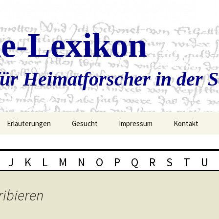
ie-Lexikon
ür Heimatforscher in der 
Erläuterungen
Gesucht
Impressum
Kontakt
J
K
L
M
N
O
P
Q
R
S
T
U
ribieren