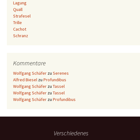
Lagung
Quall
Strafesel
Trille
Cachot
Schranz
Kommentare
Wolfgang Schäfer
zu
Serenes
Alfred Biesel
zu
Profundibus
Wolfgang Schäfer
zu
Tassel
Wolfgang Schäfer
zu
Tassel
Wolfgang Schäfer
zu
Profundibus
Verschiedenes