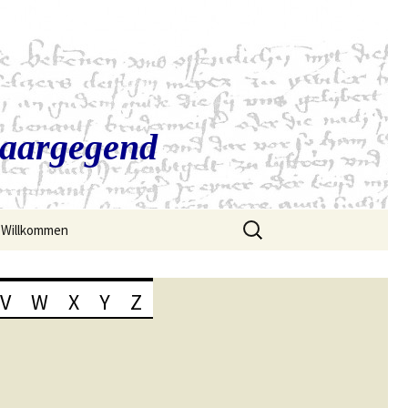
Saargegend
Suchen
Willkommen
nach:
V
W
X
Y
Z