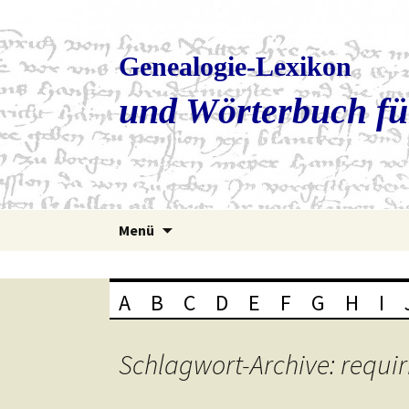
Genealogie-Lexikon
und Wörterbuch fü
Zum
Menü
Inhalt
springen
A
B
C
D
E
F
G
H
I
Schlagwort-Archive: requir