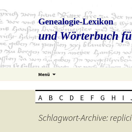
Genealogie-Lexikon
und Wörterbuch fü
Zum
Menü
Inhalt
springen
A
B
C
D
E
F
G
H
I
Schlagwort-Archive: replic