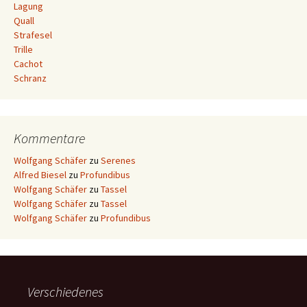
Lagung
Quall
Strafesel
Trille
Cachot
Schranz
Kommentare
Wolfgang Schäfer
zu
Serenes
Alfred Biesel
zu
Profundibus
Wolfgang Schäfer
zu
Tassel
Wolfgang Schäfer
zu
Tassel
Wolfgang Schäfer
zu
Profundibus
Verschiedenes