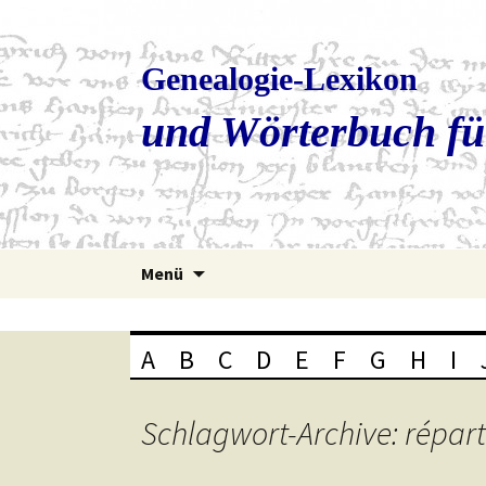
Genealogie-Lexikon
und Wörterbuch fü
Zum
Menü
Inhalt
springen
A
B
C
D
E
F
G
H
I
Schlagwort-Archive: réparti