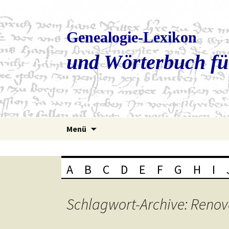
Genealogie-Lexikon
und Wörterbuch fü
Zum
Menü
Inhalt
springen
A
B
C
D
E
F
G
H
I
Schlagwort-Archive: Renov