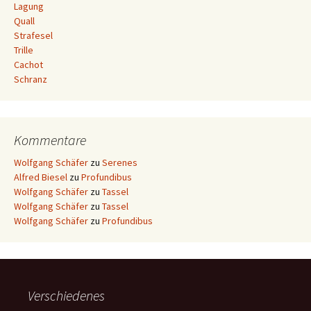
Lagung
Quall
Strafesel
Trille
Cachot
Schranz
Kommentare
Wolfgang Schäfer
zu
Serenes
Alfred Biesel
zu
Profundibus
Wolfgang Schäfer
zu
Tassel
Wolfgang Schäfer
zu
Tassel
Wolfgang Schäfer
zu
Profundibus
Verschiedenes