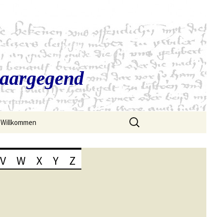
Saargegend
Suchen
Willkommen
nach:
V
W
X
Y
Z