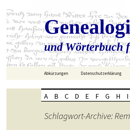
Genealog
und Wörterbuch f
Zum
Abkürzungen
Datenschutzerklärung
Inhalt
springen
A
B
C
D
E
F
G
H
I
Schlagwort-Archive: Rem