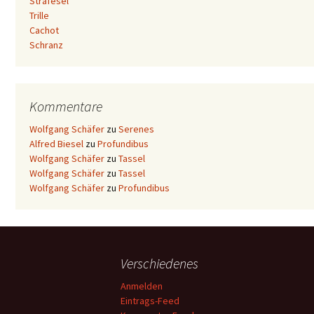
Strafesel
Trille
Cachot
Schranz
Kommentare
Wolfgang Schäfer
zu
Serenes
Alfred Biesel
zu
Profundibus
Wolfgang Schäfer
zu
Tassel
Wolfgang Schäfer
zu
Tassel
Wolfgang Schäfer
zu
Profundibus
Verschiedenes
Anmelden
Eintrags-Feed