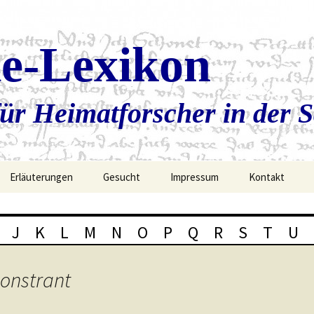
ie-Lexikon
ür Heimatforscher in der 
Erläuterungen
Gesucht
Impressum
Kontakt
J
K
L
M
N
O
P
Q
R
S
T
U
onstrant