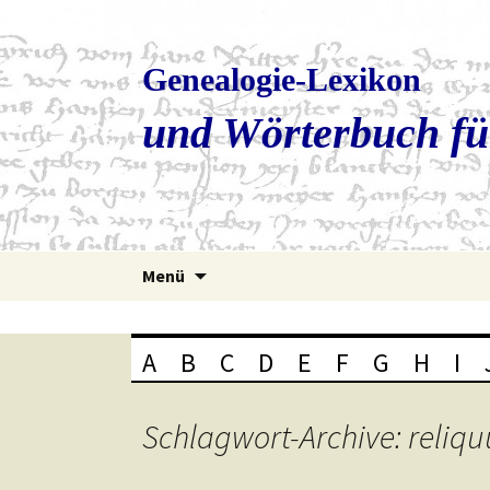
Genealogie-Lexikon
und Wörterbuch fü
Zum
Menü
Inhalt
springen
A
B
C
D
E
F
G
H
I
Schlagwort-Archive: reliqu