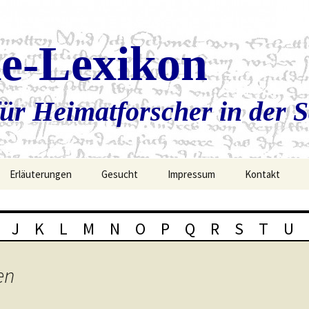
ie-Lexikon
ür Heimatforscher in der 
Erläuterungen
Gesucht
Impressum
Kontakt
J
K
L
M
N
O
P
Q
R
S
T
U
en