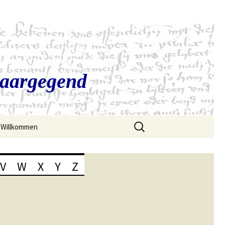
Saargegend
Suchen
Willkommen
nach:
V
W
X
Y
Z