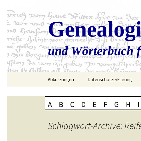
Genealog
und Wörterbuch f
Zum
Abkürzungen
Datenschutzerklärung
Inhalt
springen
A
B
C
D
E
F
G
H
I
Schlagwort-Archive: Reif