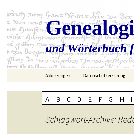
Genealog
und Wörterbuch f
Zum
Abkürzungen
Datenschutzerklärung
Inhalt
springen
A
B
C
D
E
F
G
H
I
Schlagwort-Archive: Red