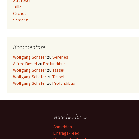
Strafesel
Trille
Cachot
Schranz
Kommentare
Wolfgang Schäfer
zu
Serenes
Alfred Biesel
zu
Profundibus
Wolfgang Schäfer
zu
Tassel
Wolfgang Schäfer
zu
Tassel
Wolfgang Schäfer
zu
Profundibus
Verschiedenes
Anmelden
Eintrags-Feed