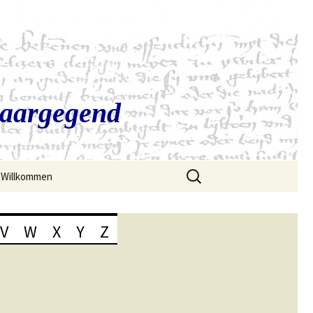
Saargegend
Suchen
Willkommen
nach:
V
W
X
Y
Z