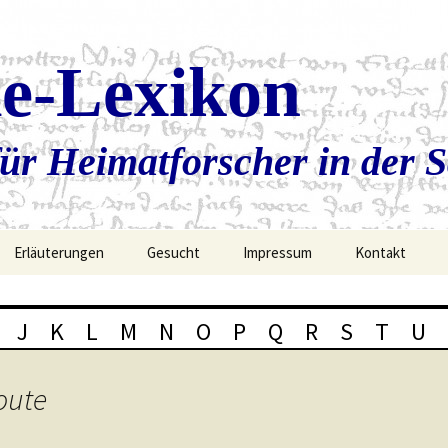
ie-Lexikon
ür Heimatforscher in der 
Erläuterungen
Gesucht
Impressum
Kontakt
J
K
L
M
N
O
P
Q
R
S
T
U
oute