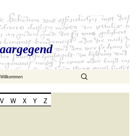
Saargegend
Suchen
Willkommen
nach:
V
W
X
Y
Z