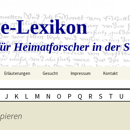
ie-Lexikon
ür Heimatforscher in der 
Erläuterungen
Gesucht
Impressum
Kontakt
J
K
L
M
N
O
P
Q
R
S
T
U
upieren