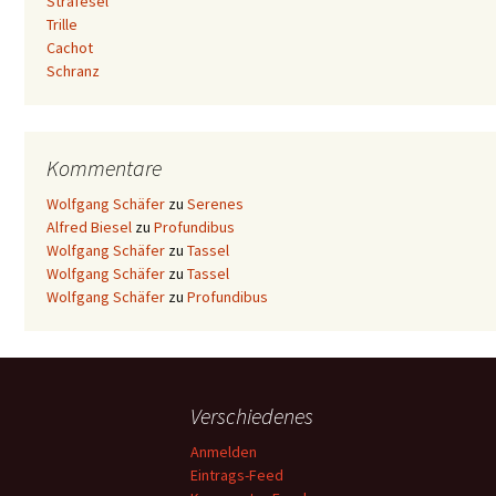
Strafesel
Trille
Cachot
Schranz
Kommentare
Wolfgang Schäfer
zu
Serenes
Alfred Biesel
zu
Profundibus
Wolfgang Schäfer
zu
Tassel
Wolfgang Schäfer
zu
Tassel
Wolfgang Schäfer
zu
Profundibus
Verschiedenes
Anmelden
Eintrags-Feed