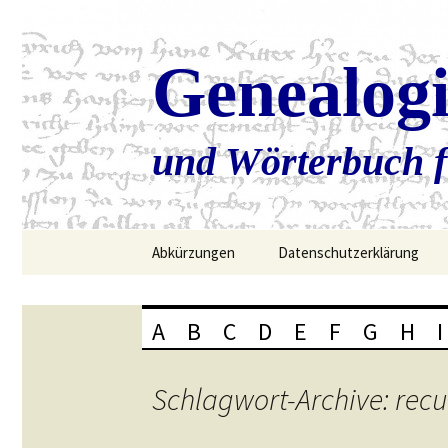
Genealog
und Wörterbuch f
Zum
Abkürzungen
Datenschutzerklärung
Inhalt
springen
A
B
C
D
E
F
G
H
I
Schlagwort-Archive: rec