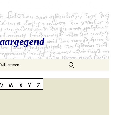
Saargegend
Suchen
Willkommen
nach:
V
W
X
Y
Z