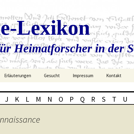
ie-Lexikon
ür Heimatforscher in der 
Erläuterungen
Gesucht
Impressum
Kontakt
J
K
L
M
N
O
P
Q
R
S
T
U
onnaissance