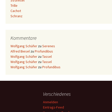
Strafesel
Trille
Cachot
Schranz
Kommentare
Wolfgang Schäfer
zu
Serenes
Alfred Biesel
zu
Profundibus
Wolfgang Schäfer
zu
Tassel
Wolfgang Schäfer
zu
Tassel
Wolfgang Schäfer
zu
Profundibus
Verschiedenes
Anmelden
Eintrags-Feed