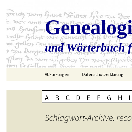
Genealog
und Wörterbuch f
Zum
Abkürzungen
Datenschutzerklärung
Inhalt
springen
A
B
C
D
E
F
G
H
I
Schlagwort-Archive: rec