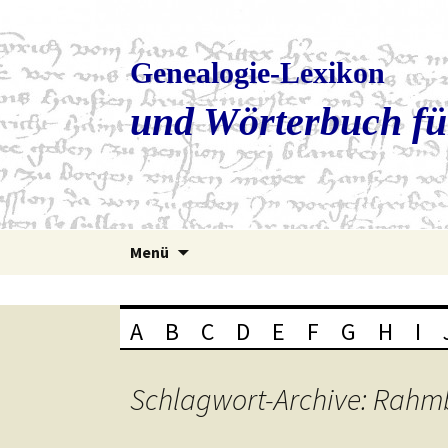
Genealogie-Lexikon
und Wörterbuch fü
Zum
Menü
Inhalt
springen
A
B
C
D
E
F
G
H
I
Schlagwort-Archive: Rah