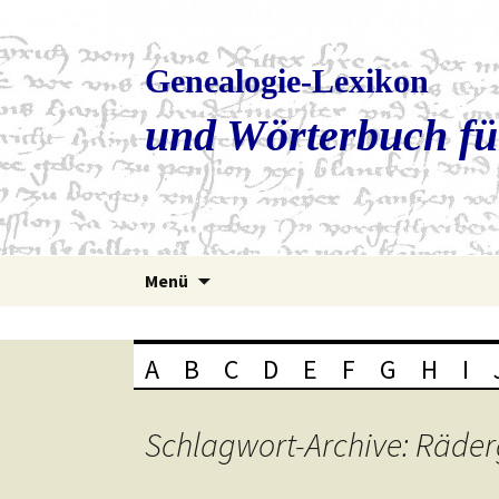
Genealogie-Lexikon
und Wörterbuch fü
Zum
Menü
Inhalt
springen
A
B
C
D
E
F
G
H
I
Schlagwort-Archive: Räde