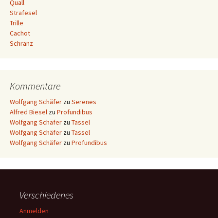
Quall
Strafesel
Trille
Cachot
Schranz
Kommentare
Wolfgang Schäfer
zu
Serenes
Alfred Biesel
zu
Profundibus
Wolfgang Schäfer
zu
Tassel
Wolfgang Schäfer
zu
Tassel
Wolfgang Schäfer
zu
Profundibus
Verschiedenes
Anmelden