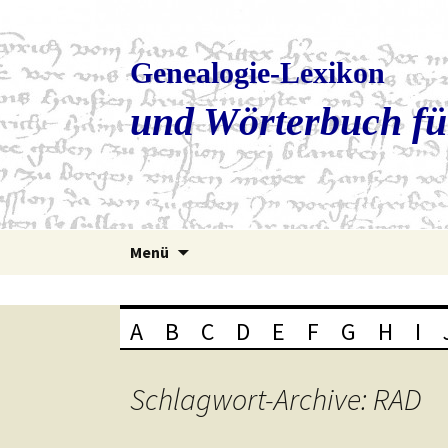
Genealogie-Lexikon
und Wörterbuch fü
Zum
Menü
Inhalt
springen
A
B
C
D
E
F
G
H
I
Schlagwort-Archive: RAD