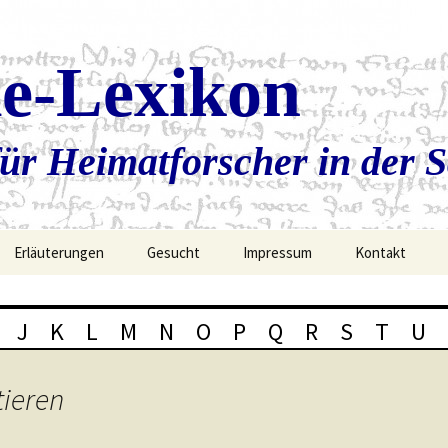
ie-Lexikon
ür Heimatforscher in der 
Erläuterungen
Gesucht
Impressum
Kontakt
J
K
L
M
N
O
P
Q
R
S
T
U
tieren