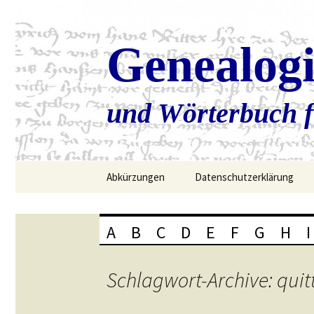
Genealog
und Wörterbuch f
Zum
Abkürzungen
Datenschutzerklärung
Inhalt
springen
A
B
C
D
E
F
G
H
I
Schlagwort-Archive: quit