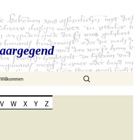
Saargegend
Suchen
Willkommen
nach:
V
W
X
Y
Z