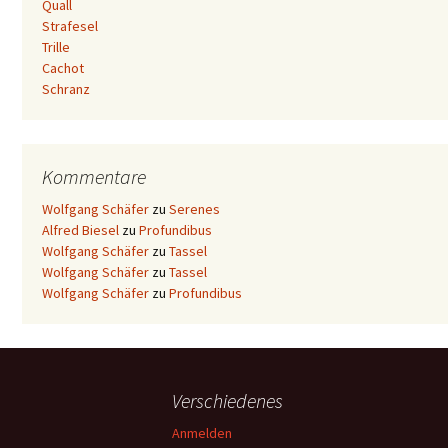
Quall
Strafesel
Trille
Cachot
Schranz
Kommentare
Wolfgang Schäfer
zu
Serenes
Alfred Biesel
zu
Profundibus
Wolfgang Schäfer
zu
Tassel
Wolfgang Schäfer
zu
Tassel
Wolfgang Schäfer
zu
Profundibus
Verschiedenes
Anmelden