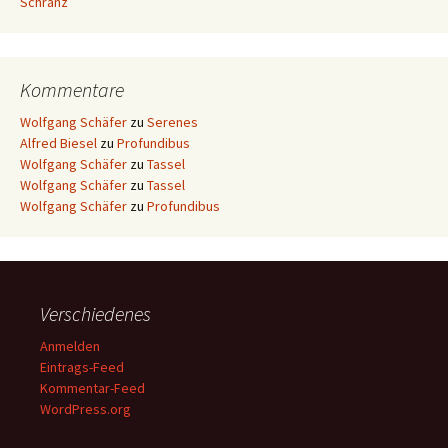
Schranz
Kommentare
Wolfgang Schäfer
zu
Serenes
Alfred Biesel
zu
Profundibus
Wolfgang Schäfer
zu
Tassel
Wolfgang Schäfer
zu
Tassel
Wolfgang Schäfer
zu
Profundibus
Verschiedenes
Anmelden
Eintrags-Feed
Kommentar-Feed
WordPress.org