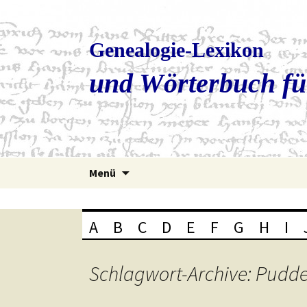
Genealogie-Lexikon
und Wörterbuch fü
Zum
Menü
Inhalt
springen
A
B
C
D
E
F
G
H
I
Schlagwort-Archive: Pudde