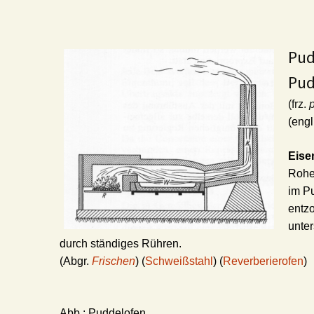
Pud
Pud
(frz.
(engl
Eise
Rohei
im P
entzo
unter
durch ständiges Rühren.
(Abgr.
Frischen
) (
Schweißstahl
) (
Reverberierofen
)
Abb.:
Puddelofen