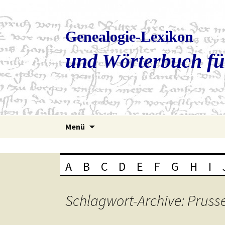
Genealogie-Lexikon
und Wörterbuch fü
Zum
Menü
Inhalt
springen
A
B
C
D
E
F
G
H
I
Schlagwort-Archive: Pruss