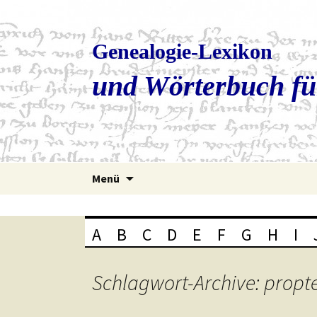
Genealogie-Lexikon
und Wörterbuch fü
Zum
Menü
Inhalt
springen
A
B
C
D
E
F
G
H
I
Schlagwort-Archive: propt