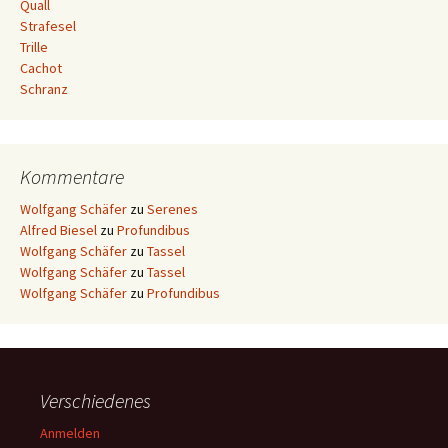
Quall
Strafesel
Trille
Cachot
Schranz
Kommentare
Wolfgang Schäfer
zu
Serenes
Alfred Biesel
zu
Profundibus
Wolfgang Schäfer
zu
Tassel
Wolfgang Schäfer
zu
Tassel
Wolfgang Schäfer
zu
Profundibus
Verschiedenes
Anmelden