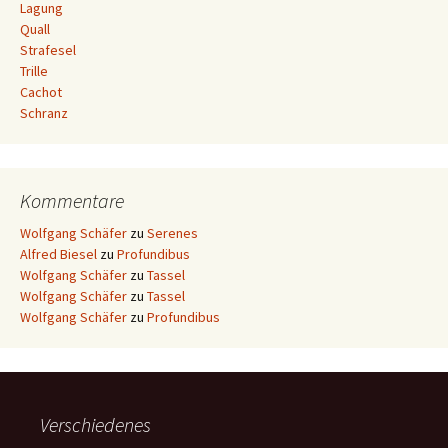
Lagung
Quall
Strafesel
Trille
Cachot
Schranz
Kommentare
Wolfgang Schäfer
zu
Serenes
Alfred Biesel
zu
Profundibus
Wolfgang Schäfer
zu
Tassel
Wolfgang Schäfer
zu
Tassel
Wolfgang Schäfer
zu
Profundibus
Verschiedenes