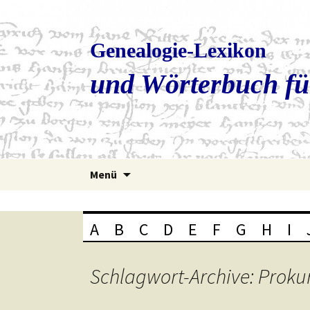
Genealogie-Lexikon
und Wörterbuch fü
Zum
Menü
Inhalt
springen
A
B
C
D
E
F
G
H
I
Schlagwort-Archive: Proku