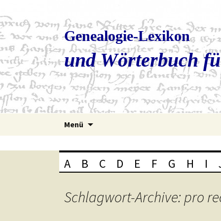
Genealogie-Lexikon
und Wörterbuch fü
Zum
Menü
Inhalt
springen
A
B
C
D
E
F
G
H
I
Schlagwort-Archive: pro re