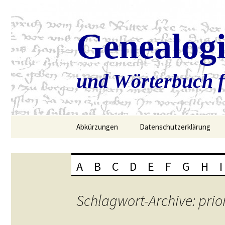
Genealog
und Wörterbuch f
Zum
Abkürzungen
Datenschutzerklärung
Inhalt
springen
A
B
C
D
E
F
G
H
I
Schlagwort-Archive: prio