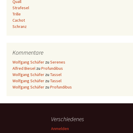
Quall
Strafesel
Trille
Cachot
Schranz
Kommentare
Wolfgang Schäfer
zu
Serenes
Alfred Biesel
zu
Profundibus
Wolfgang Schäfer
zu
Tassel
Wolfgang Schäfer
zu
Tassel
Wolfgang Schäfer
zu
Profundibus
Verschiedenes
Anmelden