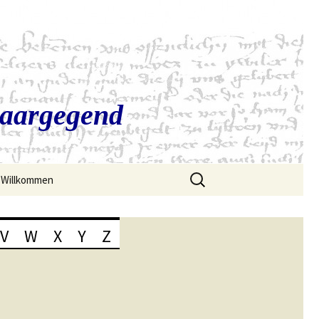
Saargegend
Suchen
Willkommen
nach:
V
W
X
Y
Z