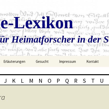
ie-Lexikon
ür Heimatforscher in der 
Erläuterungen
Gesucht
Impressum
Kontakt
J
K
L
M
N
O
P
Q
R
S
T
U
ra