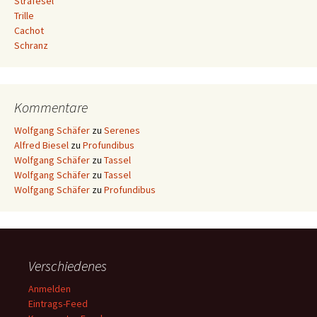
Strafesel
Trille
Cachot
Schranz
Kommentare
Wolfgang Schäfer
zu
Serenes
Alfred Biesel
zu
Profundibus
Wolfgang Schäfer
zu
Tassel
Wolfgang Schäfer
zu
Tassel
Wolfgang Schäfer
zu
Profundibus
Verschiedenes
Anmelden
Eintrags-Feed