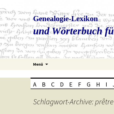
Genealogie-Lexikon
und Wörterbuch fü
Zum
Menü
Inhalt
springen
A
B
C
D
E
F
G
H
I
Schlagwort-Archive: prêtre