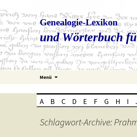
Genealogie-Lexikon
und Wörterbuch fü
Zum
Menü
Inhalt
springen
A
B
C
D
E
F
G
H
I
Schlagwort-Archive: Pra