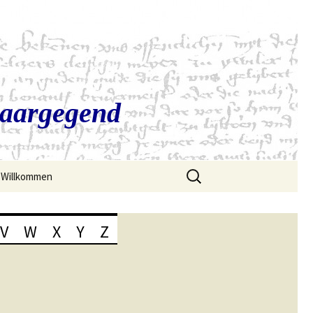
Saargegend
Suchen
Willkommen
nach:
V
W
X
Y
Z