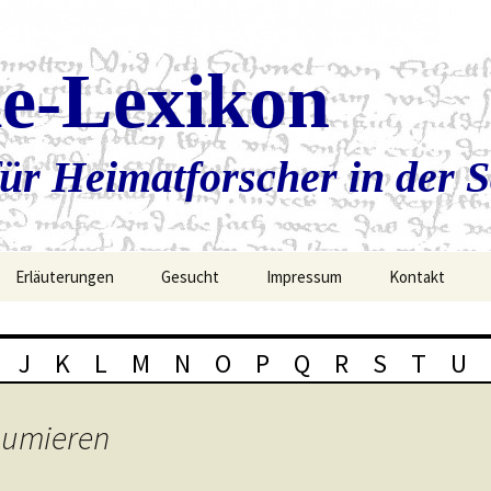
ie-Lexikon
ür Heimatforscher in der 
Erläuterungen
Gesucht
Impressum
Kontakt
J
K
L
M
N
O
P
Q
R
S
T
U
sumieren