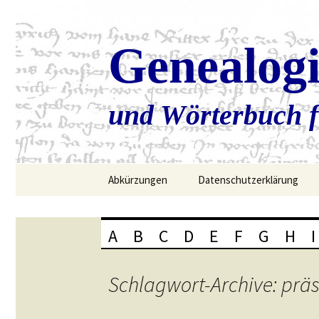
Genealog
und Wörterbuch f
Zum
Abkürzungen
Datenschutzerklärung
Inhalt
springen
A
B
C
D
E
F
G
H
I
Schlagwort-Archive: prä