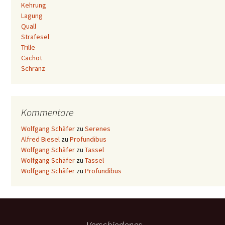
Kehrung
Lagung
Quall
Strafesel
Trille
Cachot
Schranz
Kommentare
Wolfgang Schäfer
zu
Serenes
Alfred Biesel
zu
Profundibus
Wolfgang Schäfer
zu
Tassel
Wolfgang Schäfer
zu
Tassel
Wolfgang Schäfer
zu
Profundibus
Verschiedenes