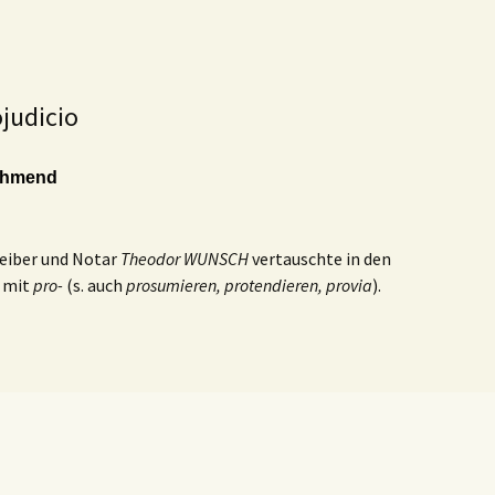
ojudicio
ehmend
reiber und Notar
Theodor WUNSCH
vertauschte in den
mit
pro-
(s. auch
prosumieren, protendieren, provia
).