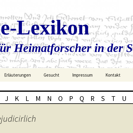
ie-Lexikon
ür Heimatforscher in der 
Erläuterungen
Gesucht
Impressum
Kontakt
J
K
L
M
N
O
P
Q
R
S
T
U
judicirlich