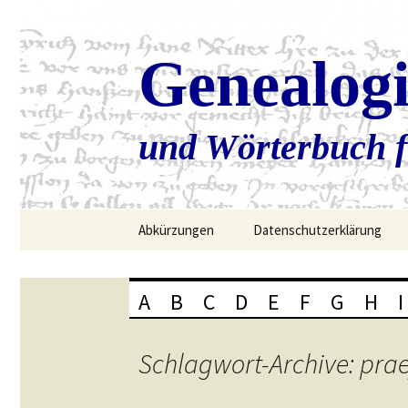
Genealog
und Wörterbuch f
Zum
Abkürzungen
Datenschutzerklärung
Inhalt
springen
A
B
C
D
E
F
G
H
I
Schlagwort-Archive: prae