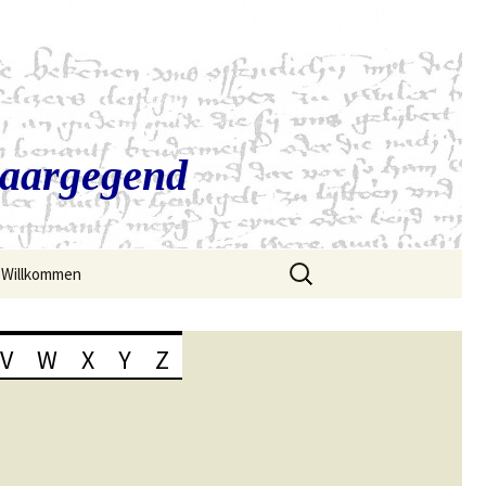
Saargegend
Suchen
Willkommen
nach:
V
W
X
Y
Z