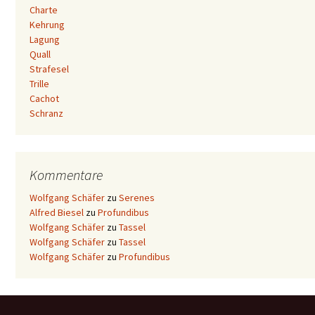
Charte
Kehrung
Lagung
Quall
Strafesel
Trille
Cachot
Schranz
Kommentare
Wolfgang Schäfer
zu
Serenes
Alfred Biesel
zu
Profundibus
Wolfgang Schäfer
zu
Tassel
Wolfgang Schäfer
zu
Tassel
Wolfgang Schäfer
zu
Profundibus