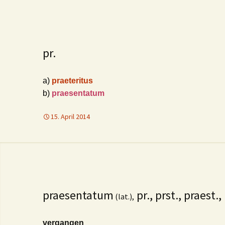
pr.
a)
p
raeteritus
b)
praesentatum
15. April 2014
praesentatum
pr., prst., praest.,
(lat.),
vergangen