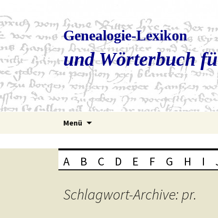
Genealogie-Lexikon
und Wörterbuch fü
Zum
Menü
Inhalt
springen
A
B
C
D
E
F
G
H
I
Schlagwort-Archive: pr.