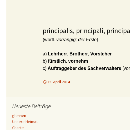
principalis, principali, princip
(wörtl.
vorrangig; der Erste
)
a)
Lehrherr
,
Brotherr
,
Vorsteher
b)
fürstlich
,
vornehm
c)
Auftraggeber des Sachverwalters
[vor
15. April 2014
Neueste Beiträge
glennen
Unsere Heimat
Charte