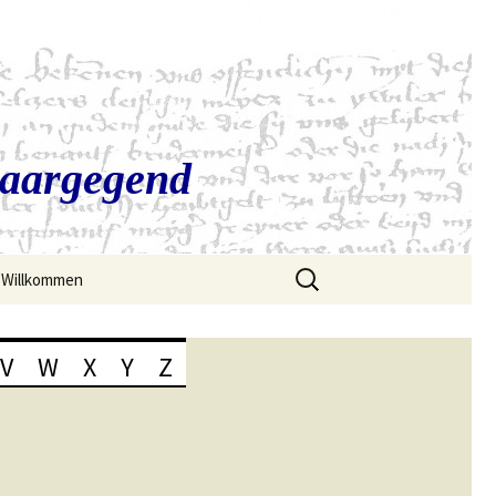
Saargegend
Suchen
Willkommen
nach:
V
W
X
Y
Z