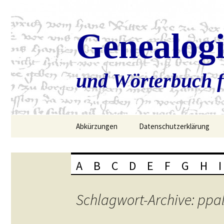
Genealog
und Wörterbuch f
Zum
Abkürzungen
Datenschutzerklärung
Inhalt
springen
A
B
C
D
E
F
G
H
I
Schlagwort-Archive: ppa