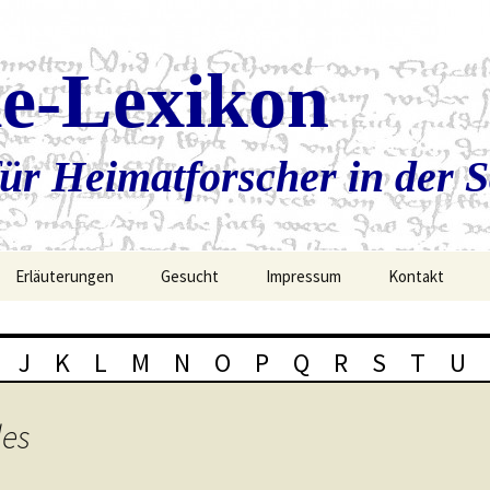
ie-Lexikon
ür Heimatforscher in der 
Erläuterungen
Gesucht
Impressum
Kontakt
J
K
L
M
N
O
P
Q
R
S
T
U
les