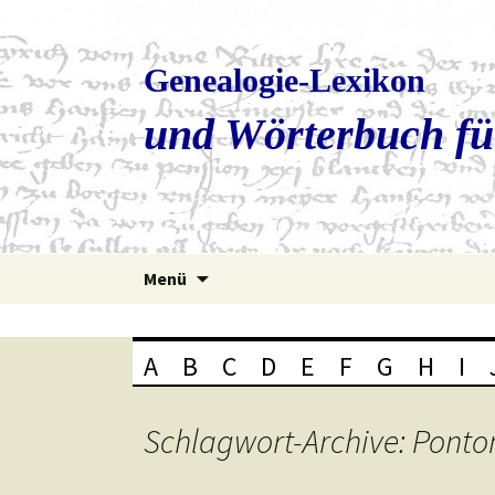
Genealogie-Lexikon
und Wörterbuch fü
Zum
Menü
Inhalt
springen
A
B
C
D
E
F
G
H
I
Schlagwort-Archive: Ponto