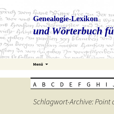
Genealogie-Lexikon
und Wörterbuch fü
Zum
Menü
Inhalt
springen
A
B
C
D
E
F
G
H
I
Schlagwort-Archive: Point 