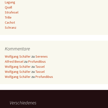
Lagung
Quall
Strafesel
Trille
Cachot
Schranz
Kommentare
Wolfgang Schäfer
zu
Serenes
Alfred Biesel
zu
Profundibus
Wolfgang Schäfer
zu
Tassel
Wolfgang Schäfer
zu
Tassel
Wolfgang Schäfer
zu
Profundibus
Verschiedenes