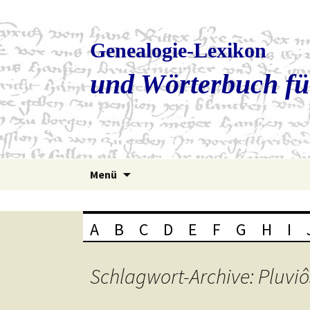
Genealogie-Lexikon
und Wörterbuch fü
Zum
Menü
Inhalt
springen
A
B
C
D
E
F
G
H
I
Schlagwort-Archive: Pluvi