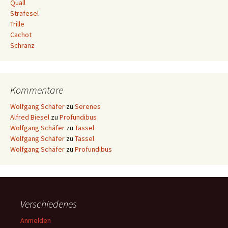
Quall
Strafesel
Trille
Cachot
Schranz
Kommentare
Wolfgang Schäfer
zu
Serenes
Alfred Biesel
zu
Profundibus
Wolfgang Schäfer
zu
Tassel
Wolfgang Schäfer
zu
Tassel
Wolfgang Schäfer
zu
Profundibus
Verschiedenes
Anmelden