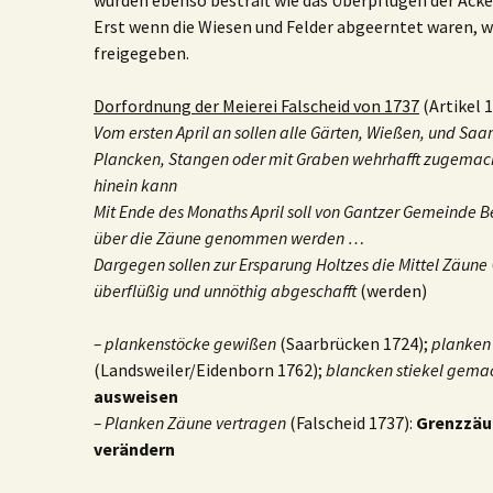
wurden ebenso bestraft wie das Überpflügen der Ack
Erst wenn die Wiesen und Felder abgeerntet waren, w
freigegeben.
Dorfordnung der Meierei Falscheid von 1737
(Artikel 13
Vom ersten April an sollen alle Gärten, Wießen, und Sa
Plancken, Stangen oder mit Graben wehrhafft zugemac
hinein kann
Mit Ende des Monaths April soll von Gantzer Gemeinde 
über die Zäune genommen werden …
Dargegen sollen zur Ersparung Holtzes die Mittel Zäune
überflüßig und unnöthig abgeschafft
(werden)
– plankenstöcke gewißen
(Saarbrücken 1724);
planken
(Landsweiler/Eidenborn 1762);
blancken stiekel gema
ausweisen
– Planken Zäune vertragen
(Falscheid 1737):
Grenzzäu
verändern