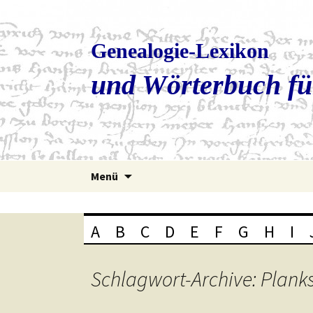
Genealogie-Lexikon
und Wörterbuch fü
Zum
Menü
Inhalt
springen
A
B
C
D
E
F
G
H
I
Schlagwort-Archive: Plank