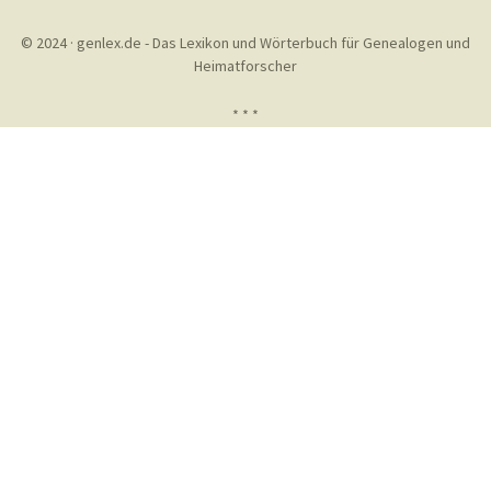
© 2024 · genlex.de - Das Lexikon und Wörterbuch für Genealogen und
Heimatforscher
* * *