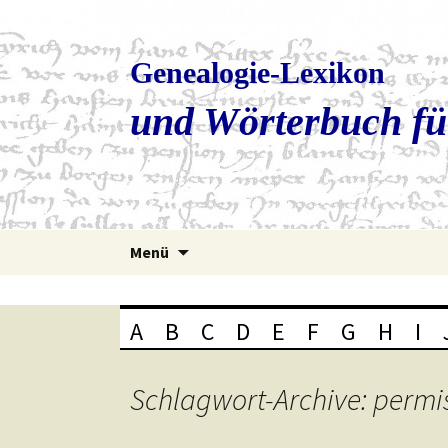
Genealogie-Lexikon
und Wörterbuch fü
Zum
Menü
Inhalt
springen
A
B
C
D
E
F
G
H
I
Schlagwort-Archive: permi