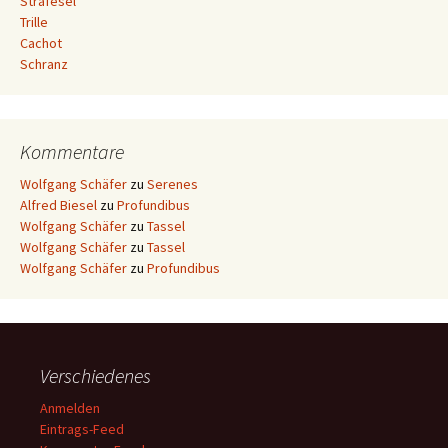
Strafesel
Trille
Cachot
Schranz
Kommentare
Wolfgang Schäfer
zu
Serenes
Alfred Biesel
zu
Profundibus
Wolfgang Schäfer
zu
Tassel
Wolfgang Schäfer
zu
Tassel
Wolfgang Schäfer
zu
Profundibus
Verschiedenes
Anmelden
Eintrags-Feed