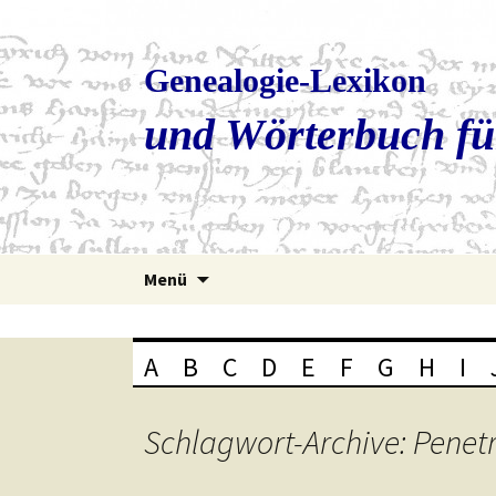
Genealogie-Lexikon
und Wörterbuch fü
Zum
Menü
Inhalt
springen
A
B
C
D
E
F
G
H
I
Schlagwort-Archive: Penet