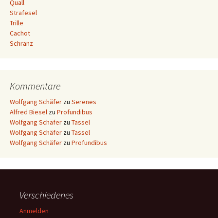
Quall
Strafesel
Trille
Cachot
Schranz
Kommentare
Wolfgang Schäfer
zu
Serenes
Alfred Biesel
zu
Profundibus
Wolfgang Schäfer
zu
Tassel
Wolfgang Schäfer
zu
Tassel
Wolfgang Schäfer
zu
Profundibus
Verschiedenes
Anmelden