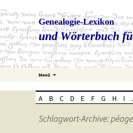
Genealogie-Lexikon
und Wörterbuch fü
Zum
Menü
Inhalt
springen
A
B
C
D
E
F
G
H
I
Schlagwort-Archive: péag