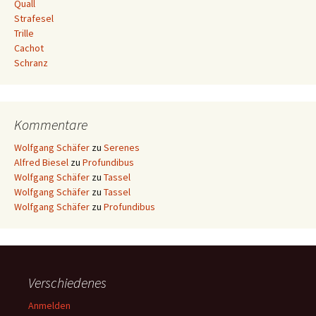
Quall
Strafesel
Trille
Cachot
Schranz
Kommentare
Wolfgang Schäfer
zu
Serenes
Alfred Biesel
zu
Profundibus
Wolfgang Schäfer
zu
Tassel
Wolfgang Schäfer
zu
Tassel
Wolfgang Schäfer
zu
Profundibus
Verschiedenes
Anmelden