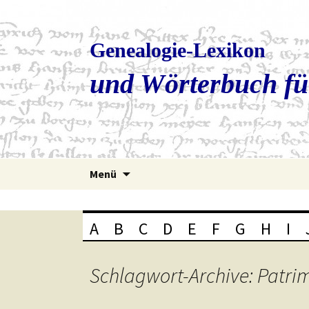
Genealogie-Lexikon
und Wörterbuch fü
Zum
Menü
Inhalt
springen
A
B
C
D
E
F
G
H
I
Schlagwort-Archive: Patr