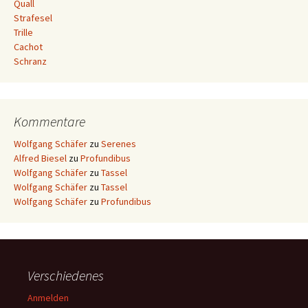
Quall
Strafesel
Trille
Cachot
Schranz
Kommentare
Wolfgang Schäfer
zu
Serenes
Alfred Biesel
zu
Profundibus
Wolfgang Schäfer
zu
Tassel
Wolfgang Schäfer
zu
Tassel
Wolfgang Schäfer
zu
Profundibus
Verschiedenes
Anmelden