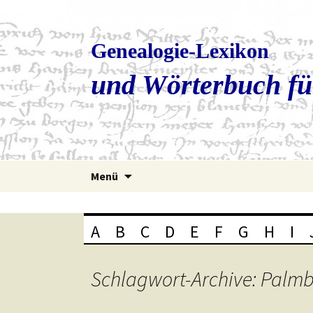
Genealogie-Lexikon
und Wörterbuch fü
Zum
Menü
Inhalt
springen
A
B
C
D
E
F
G
H
I
Schlagwort-Archive: Pal