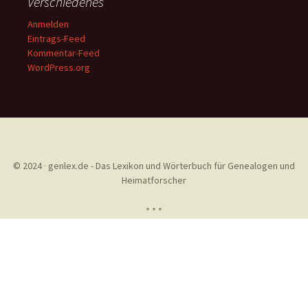
Verschiedenes
Anmelden
Eintrags-Feed
Kommentar-Feed
WordPress.org
© 2024 · genlex.de - Das Lexikon und Wörterbuch für Genealogen und
Heimatforscher
* * *