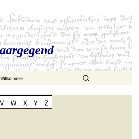
Saargegend
Suchen
Willkommen
nach:
V
W
X
Y
Z