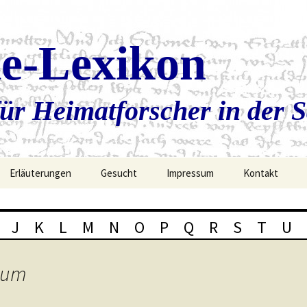
ie-Lexikon
ür Heimatforscher in der 
Erläuterungen
Gesucht
Impressum
Kontakt
J
K
L
M
N
O
P
Q
R
S
T
U
lium