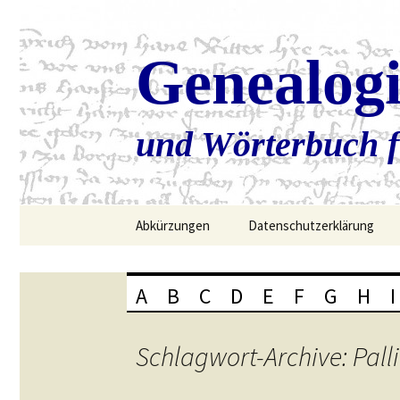
Genealog
und Wörterbuch f
Zum
Abkürzungen
Datenschutzerklärung
Inhalt
springen
A
B
C
D
E
F
G
H
I
Schlagwort-Archive: Pal