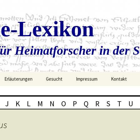
ie-Lexikon
ür Heimatforscher in der 
Erläuterungen
Gesucht
Impressum
Kontakt
J
K
L
M
N
O
P
Q
R
S
T
U
us