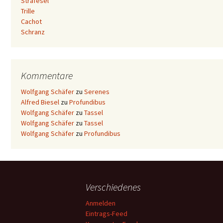
Strafesel
Trille
Cachot
Schranz
Kommentare
Wolfgang Schäfer
zu
Serenes
Alfred Biesel
zu
Profundibus
Wolfgang Schäfer
zu
Tassel
Wolfgang Schäfer
zu
Tassel
Wolfgang Schäfer
zu
Profundibus
Verschiedenes
Anmelden
Eintrags-Feed