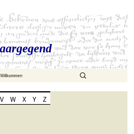
Saargegend
Suchen
Willkommen
nach:
V
W
X
Y
Z