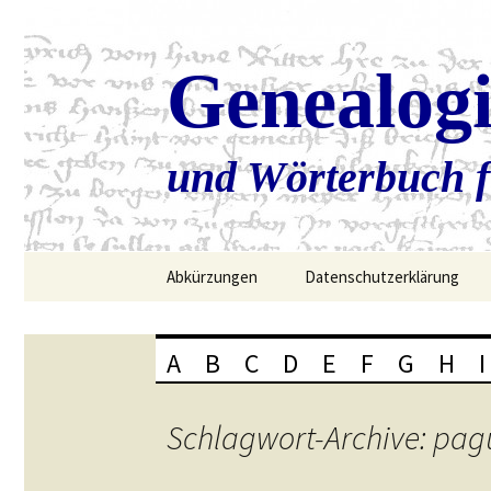
Genealog
und Wörterbuch f
Zum
Abkürzungen
Datenschutzerklärung
Inhalt
springen
A
B
C
D
E
F
G
H
I
Schlagwort-Archive: pag