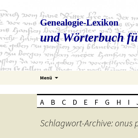
Genealogie-Lexikon
und Wörterbuch fü
Zum
Menü
Inhalt
springen
A
B
C
D
E
F
G
H
I
Schlagwort-Archive: onus 