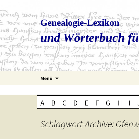
Genealogie-Lexikon
und Wörterbuch fü
Zum
Menü
Inhalt
springen
A
B
C
D
E
F
G
H
I
Schlagwort-Archive: Ofenw