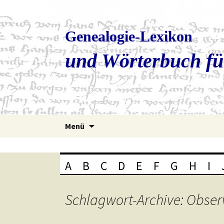
Genealogie-Lexikon
und Wörterbuch fü
Zum
Menü
Inhalt
springen
A
B
C
D
E
F
G
H
I
Schlagwort-Archive: Obser