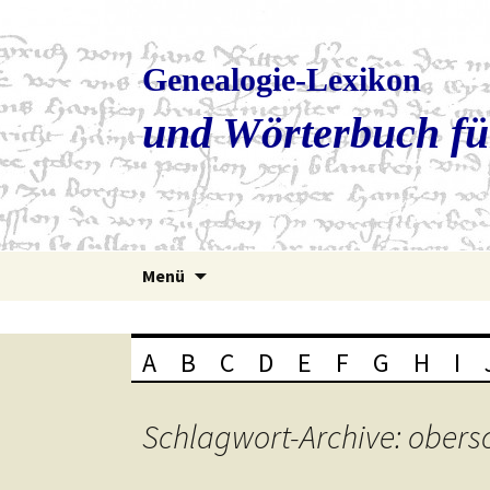
Genealogie-Lexikon
und Wörterbuch fü
Zum
Menü
Inhalt
springen
A
B
C
D
E
F
G
H
I
Schlagwort-Archive: obers